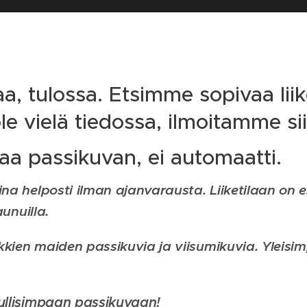
, tulossa. Etsimme sopivaa liike
e vielä tiedossa, ilmoitamme siit
aa passikuvan, ei automaatti.
a helposti ilman ajanvarausta. Liiketilaan on e
unuilla.
ien maiden passikuvia ja viisumikuvia. Yleisim
ullisimpaan passikuvaan!