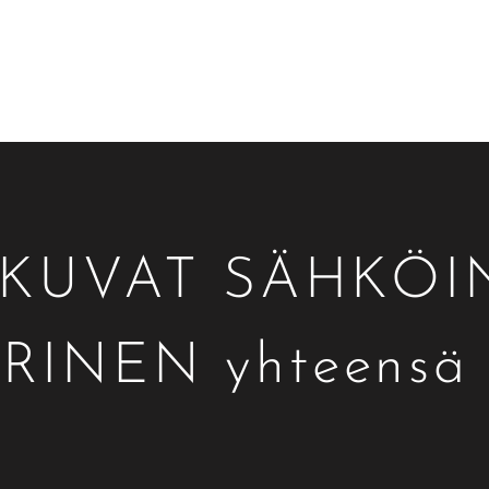
IKUVAT SÄHKÖI
RINEN yhteens