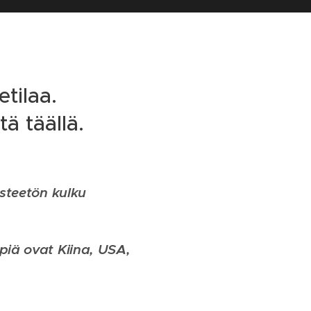
tilaa.
ä täällä.
steetön kulku
piä ovat Kiina, USA,