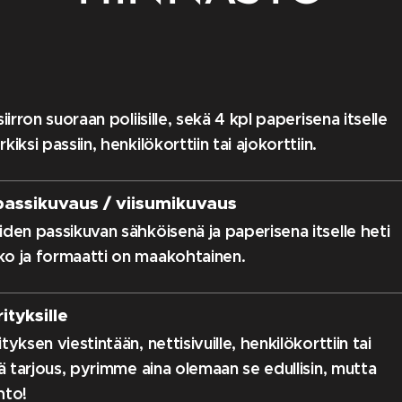
iirron suoraan poliisille, sekä 4 kpl paperisena itselle
iksi passiin, henkilökorttiin tai ajokorttiin.
assikuvaus / viisumikuvaus
den passikuvan sähköisenä ja paperisena itselle heti
o ja formaatti on maakohtainen.
ityksille
yksen viestintään, nettisivuille, henkilökorttiin tai
dä tarjous, pyrimme aina olemaan se edullisin, mutta
hto!