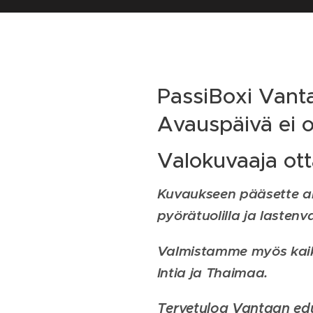
PassiBoxi Vantaa
Avauspäivä ei ol
Valokuvaaja ott
Kuvaukseen pääsette ain
pyörätuolilla ja lastenva
Valmistamme myös kaikk
Intia ja Thaimaa.
Tervetuloa Vantaan ed