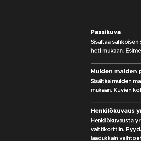
Passikuva
Sisältää sähköisen s
heti mukaan. Esimerk
Muiden maiden p
Sisältää muiden mai
mukaan. Kuvien kok
Henkilökuvaus yr
Henkilökuvausta yrit
valttikorttiin. Pyy
laadukkain vaihtoe