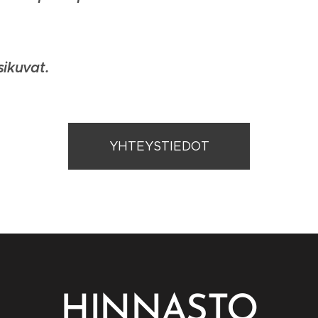
ikuvat.
YHTEYSTIEDOT
HINNASTO